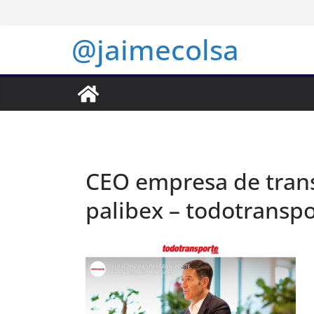
Saltar
al
@jaimecolsa
contenido
CEO empresa de trans
palibex – todotranspo