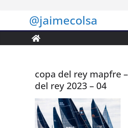
Saltar
al
@jaimecolsa
contenido
copa del rey mapfre –
del rey 2023 – 04