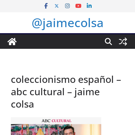
Saltar
al
@jaimecolsa
contenido
coleccionismo español –
abc cultural – jaime
colsa