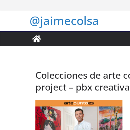
Saltar
al
@jaimecolsa
contenido
Colecciones de arte c
project – pbx creativa