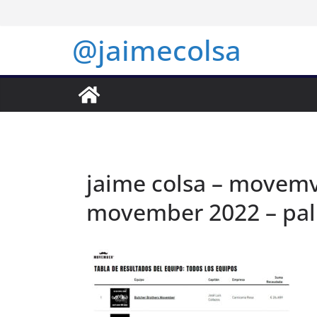
Saltar
al
@jaimecolsa
contenido
jaime colsa – movemve
movember 2022 – pal