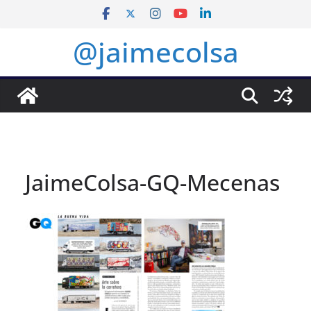
Saltar
al
@jaimecolsa
contenido
JaimeColsa-GQ-Mecenas