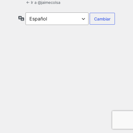
← Ir a @jaimecolsa
Idioma