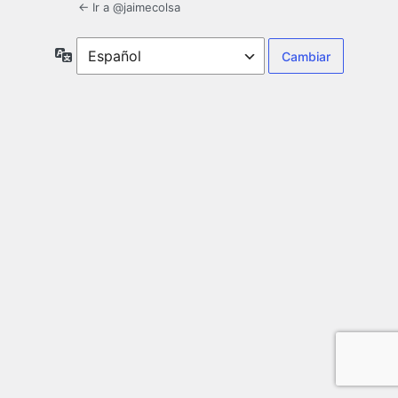
← Ir a @jaimecolsa
Idioma